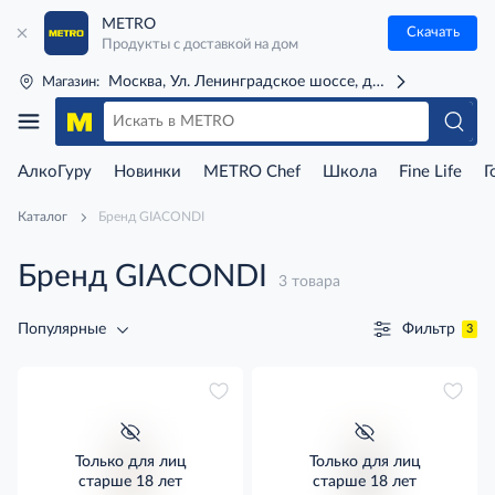
METRO
Скачать
Продукты с доставкой на дом
Москва, Ул. Ленинградское шоссе, д. 71Г (м. Речной 
Магазин:
АлкоГуру
Новинки
METRO Chef
Школа
Fine Life
Г
Каталог
Бренд GIACONDI
Бренд GIACONDI
3 товара
Фильтр
Популярные
3
Только для лиц
Только для лиц
старше 18 лет
старше 18 лет