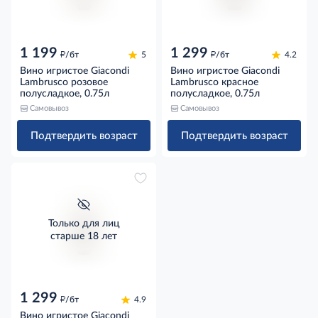
1 199
1 299
д
д
/бт
5
/бт
4.2
Вино игристое Giacondi
Вино игристое Giacondi
Lambrusco розовое
Lambrusco красное
полусладкое, 0.75л
полусладкое, 0.75л
Самовывоз
Самовывоз
Подтвердить возраст
Подтвердить возраст
Только для лиц
старше 18 лет
1 299
д
/бт
4.9
Вино игристое Giacondi