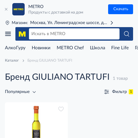
METRO
Скачать
Продукты с доставкой на дом
Москва, Ул. Ленинградское шоссе, д. 71Г (м. Речной 
Магазин:
АлкоГуру
Новинки
METRO Chef
Школа
Fine Life
Г
Каталог
Бренд GIULIANO TARTUFI
Бренд GIULIANO TARTUFI
1 товар
Фильтр
Популярные
1