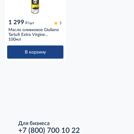
1 299
д
/шт
5
Масло оливковое Giuliano
Tartufi Extra Virgine
Бьянкетто
100мл
нерафинированное, 100мл
В корзину
Для бизнеса
+7 (800) 700 10 22