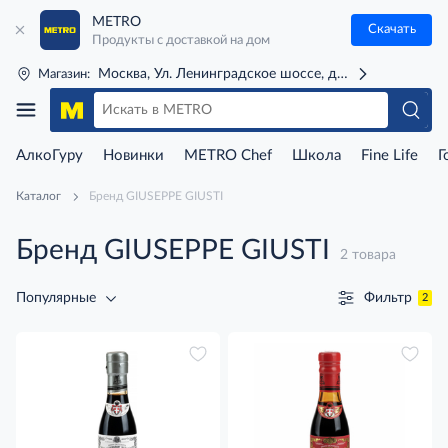
METRO
Скачать
Продукты с доставкой на дом
Москва, Ул. Ленинградское шоссе, д. 71Г (м. Речной 
Магазин:
АлкоГуру
Новинки
METRO Chef
Школа
Fine Life
Г
Каталог
Бренд GIUSEPPE GIUSTI
Бренд GIUSEPPE GIUSTI
2 товара
Фильтр
Популярные
2