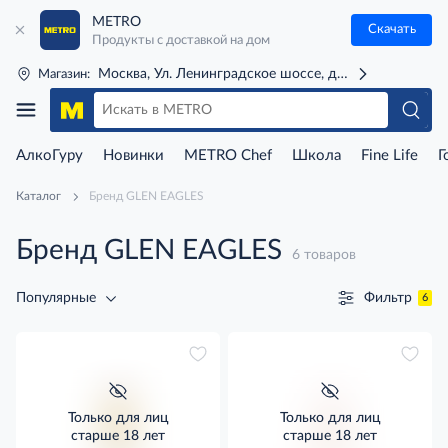
METRO
Скачать
Продукты с доставкой на дом
Москва, Ул. Ленинградское шоссе, д. 71Г (м. Речной 
Магазин:
АлкоГуру
Новинки
METRO Chef
Школа
Fine Life
Г
Каталог
Бренд GLEN EAGLES
Бренд GLEN EAGLES
6 товаров
Фильтр
Популярные
6
Только для лиц
Только для лиц
старше 18 лет
старше 18 лет