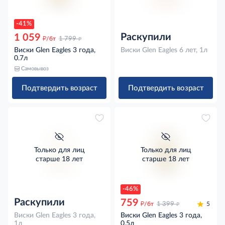
-41%
Раскупили
1 059
д
д
/бт
1 799
Виски Glen Eagles 3 года,
Виски Glen Eagles 6 лет, 1л
0.7л
Самовывоз
Подтвердить возраст
Подтвердить возраст
Только для лиц
Только для лиц
старше 18 лет
старше 18 лет
-46%
Раскупили
759
д
д
/бт
1 399
5
Виски Glen Eagles 3 года,
Виски Glen Eagles 3 года,
1л
0.5л