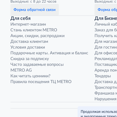
Выходные: с 8 до 22 часов
Выходные: с 
Форма обратной связи
Форма обр
Для себя
Для Бизне
Интернет-магазин
Личный ка
Стань клиентом METRO
Заказ для 
Акции, скидки, распродажи
Получить к
Доставка клиентам
Для магази
Условия доставки
Для гостин
Подарочные карты. Активация и баланс
Для офисов
Скидка за подписку
Рекламода
Часто задаваемые вопросы
Поставщик
METRO AG
Аренда по
Как читать ценники?
Тендеры
Правила посещения ТЦ METRO
Доставка д
Транспорт
Франшиза м
Нарушения
Продолжая использов
и аналогичные техно