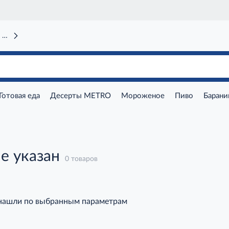
 вокзал)
Готовая еда
Десерты METRO
Мороженое
Пиво
Барани
е указан
0 товаров
 нашли по выбранным параметрам