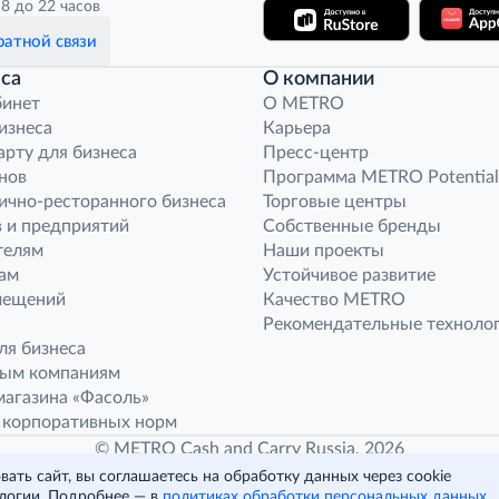
8 до 22 часов
атной связи
са
О компании
бинет
O METRO
бизнеса
Карьера
арту для бизнеса
Пресс-центр
нов
Программа METRO Potential
ично-ресторанного бизнеса
Торговые центры
 и предприятий
Собственные бренды
телям
Наши проекты
ам
Устойчивое развитие
мещений
Качество METRO
Рекомендательные техноло
ля бизнеса
ным компаниям
агазина «Фасоль»
 корпоративных норм
© METRO Cash and Carry Russia, 2026
ать сайт, вы соглашаетесь на обработку данных через cookie
логии. Подробнее — в
политиках обработки персональных данных