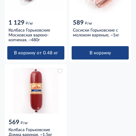
1 129
589
д
д
/кг
/кг
Колбаса Горьковские
Сосиски Горьковские с
Московская варено-
молоком вареные, ~1кг
копченая, ~480г
В корзину от 0.48 кг
В корзину
569
д
/кг
Колбаса Горьковские
Дэмка вареная, ~1.5кг