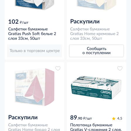
Раскупили
102
д
/шт
Салфетки бумажные
Салфетки бумажные
Gratias Push Soft белые 2
Gratias Home кремовые 2
слоя 33см, 50шт
слоя 33см, 50шт
Сообщить
Только в торговом центре
о поступлении
Раскупили
89
д
.90
/шт
4.5
Салфетки бумажные
Полотенца бумажные
Gratias Home бордо 2 слоя
Gratias V-сложения 2 слоя,