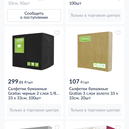
33см, 50шт
100шт
Сообщить
Только в торговом центре
о поступлении
299
107
д
д
.01
/шт
/шт
Салфетки бумажные
Салфетки бумажные
Gratias черные 2 слоя 1/8
Gratias 3 слоя золото 33 x
сложенные 33 x 33см,
33 x 33см, 100шт
33см, 20шт
100шт
Только в торговом центре
Только в торговом центре