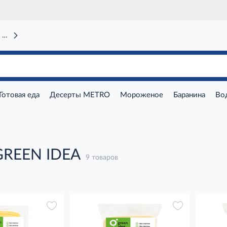
 вокзал)
Готовая еда
Десерты METRO
Мороженое
Баранина
Во
GREEN IDEA
9 товаров