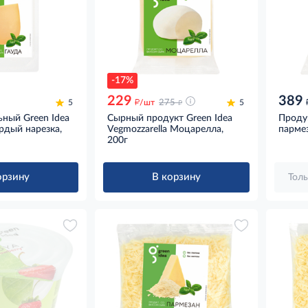
-17%
229
389
д
д
5
/шт
275
5
ьный Green Idea
Сырный продукт Green Idea
Проду
рдый нарезка,
Vegmozzarella Моцарелла,
пармез
200г
орзину
В корзину
Толь