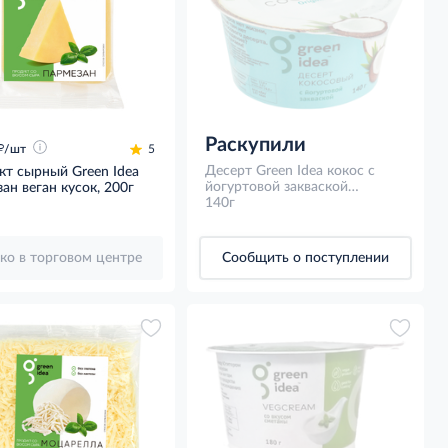
Раскупили
д
/шт
5
Десерт Green Idea кокос с
кт сырный Green Idea
йогуртовой закваской
ан веган кусок, 200г
оригинальный кокосовый,
140г
140г
ко в торговом центре
Сообщить о поступлении