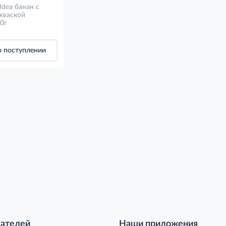
Idea банан с
кваской
0г
 поступлении
пателей
Наши приложения