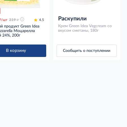
Раскупили
д
д
/шт
319
4.5
Крем Green Idea Vegcream со
й продукт Green Idea
вкусом сметаны, 180г
zarella Моцарелла
 24%, 200г
В корзину
Сообщить о поступлении