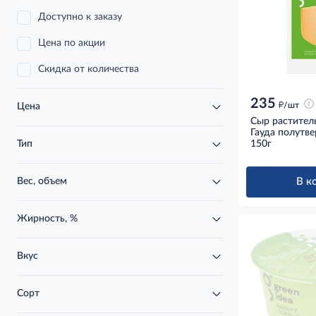
Доступно к заказу
Цена по акции
Скидка от количества
235
д
/шт
Цена
Сыр растител
Гауда полутве
150г
Тип
В к
Вес, объем
Жирность, %
Вкус
Сорт