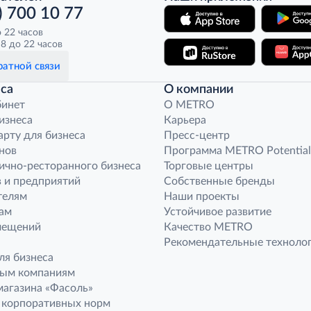
) 700 10 77
о 22 часов
8 до 22 часов
атной связи
са
О компании
бинет
O METRO
бизнеса
Карьера
арту для бизнеса
Пресс-центр
нов
Программа METRO Potential
ично-ресторанного бизнеса
Торговые центры
 и предприятий
Собственные бренды
телям
Наши проекты
ам
Устойчивое развитие
мещений
Качество METRO
Рекомендательные техноло
ля бизнеса
ным компаниям
агазина «Фасоль»
 корпоративных норм