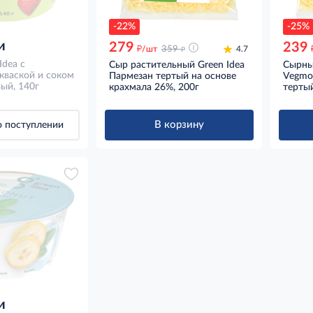
-22%
-25%
и
279
239
д
д
/шт
359
4.7
Idea с
Сыр растительный Green Idea
Сырны
кваской и соком
Пармезан тертый на основе
Vegmoz
ый, 140г
крахмала 26%, 200г
тертый
В корзину
 поступлении
и