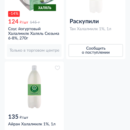
-14%
Раскупили
124
д
д
/шт
145
Соус йогуртовый
Тан Халалмилк 1%, 1л
Халалмилк Халяль Сюзьма
6-8%, 270г
Сообщить
Только в торговом центре
о поступлении
135
д
/шт
Айран Халалмилк 1%, 1л