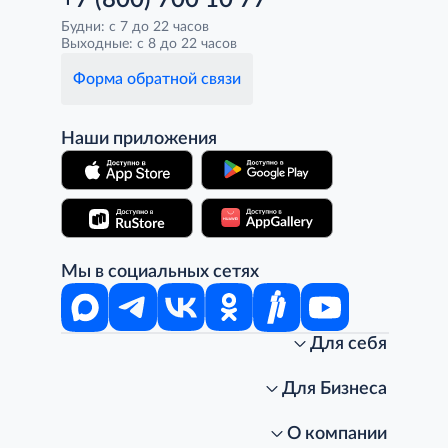
+7 (800) 700 10 77
Будни: с 7 до 22 часов
Выходные: с 8 до 22 часов
Форма обратной связи
Наши приложения
Мы в социальных сетях
Для себя
Интернет-магазин
Стань клиентом METRO
Для Бизнеса
Акции, скидки, распродажи
Личный кабинет
Доставка клиентам
Заказ для бизнеса
О компании