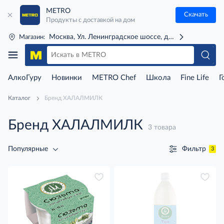
METRO
Скачать
Продукты с доставкой на дом
Москва, Ул. Ленинградское шоссе, д. 71Г (м. Речной 
Магазин:
АлкоГуру
Новинки
METRO Chef
Школа
Fine Life
Г
Каталог
Бренд ХАЛАЛМИЛК
Бренд ХАЛАЛМИЛК
3 товара
Фильтр
Популярные
3