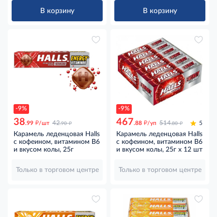
В корзину
В корзину
-9%
-9%
38
467
д
д
д
д
.99
/шт
42
.88
/уп
514
5
.90
.80
Карамель леденцовая Halls
Карамель леденцовая Halls
с кофеином, витамином В6
с кофеином, витамином В6
и вкусом колы, 25г
и вкусом колы, 25г x 12 шт
Только в торговом центре
Только в торговом центре