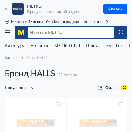
METRO
Скачать
Продукты с доставкой на дом
Москва, Ул. Ленинградское шоссе, д. 71Г (м. Речной 
Магазин:
АлкоГуру
Новинки
METRO Chef
Школа
Fine Life
Г
Каталог
Бренд HALLS
Бренд HALLS
22 товара
Фильтр
Популярные
22