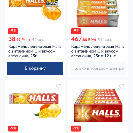
-9%
-9%
38
467
д
д
д
д
.99
/шт
42
.88
/уп
514
.90
.80
Карамель леденцовая Halls
Карамель леденцовая Halls
с витамином С и вкусом
с витамином С и вкусом
апельсина, 25г
апельсина, 25г x 12 шт
В корзину
Только в торговом центре
-9%
-9%