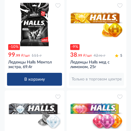
-10%
-9%
99
38
д
д
д
д
.99
/шт
111
.99
/шт
42
5
.90
Леденцы Halls Ментол
Леденцы Halls мед с
экстра, 69.4г
лимоном, 25г
В корзину
Только в торговом центре