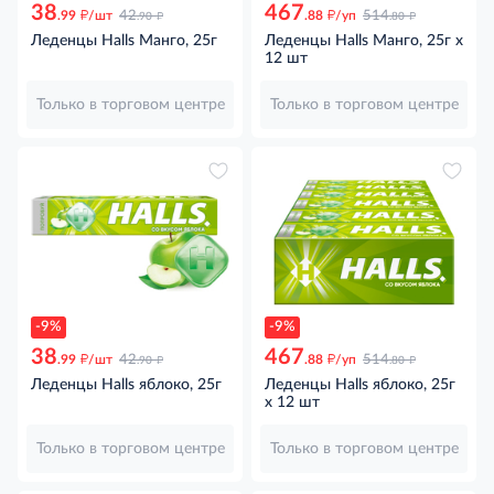
38
467
д
д
д
д
.99
/шт
42
.88
/уп
514
.90
.80
Леденцы Halls Манго, 25г
Леденцы Halls Манго, 25г x
12 шт
Только в торговом центре
Только в торговом центре
-9%
-9%
38
467
д
д
д
д
.99
/шт
42
.88
/уп
514
.90
.80
Леденцы Halls яблоко, 25г
Леденцы Halls яблоко, 25г
x 12 шт
Только в торговом центре
Только в торговом центре