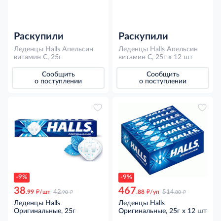
Раскупили
Раскупили
Леденцы Halls Апельсин
Леденцы Halls Апельсин
витамин C, 25г
витамин C, 25г x 12 шт
Сообщить
Сообщить
о поступлении
о поступлении
-9%
-9%
38
467
д
д
д
д
.99
/шт
42
.88
/уп
514
.90
.80
Леденцы Halls
Леденцы Halls
Оригинальные, 25г
Оригинальные, 25г x 12 шт