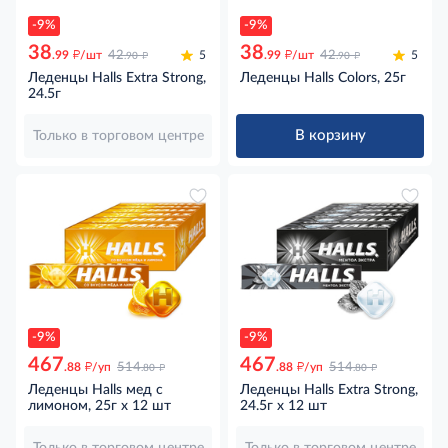
-9%
-9%
38
38
д
д
д
д
.99
/шт
42
5
.99
/шт
42
5
.90
.90
Леденцы Halls Extra Strong,
Леденцы Halls Colors, 25г
24.5г
В корзину
Только в торговом центре
-9%
-9%
467
467
д
д
д
д
.88
/уп
514
.88
/уп
514
.80
.80
Леденцы Halls мед с
Леденцы Halls Extra Strong,
лимоном, 25г x 12 шт
24.5г x 12 шт
Только в торговом центре
Только в торговом центре