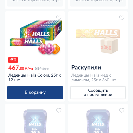
-9%
Раскупили
467
д
д
.88
/уп
514
.80
Леденцы Halls Colors, 25г x
Леденцы Halls мед с
12 шт
лимоном, 25г x 360 шт
Сообщить
В корзину
о поступлении