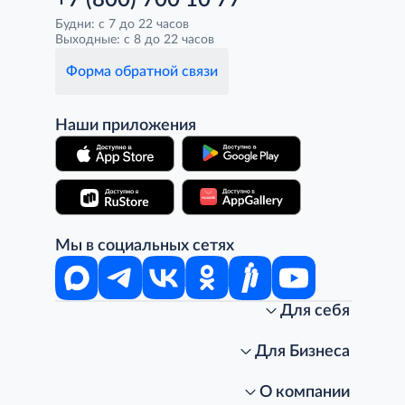
+7 (800) 700 10 77
Будни: с 7 до 22 часов
Выходные: с 8 до 22 часов
Форма обратной связи
Наши приложения
Мы в социальных сетях
Для себя
Интернет-магазин
Стань клиентом METRO
Для Бизнеса
Акции, скидки, распродажи
Личный кабинет
Доставка клиентам
Заказ для бизнеса
О компании