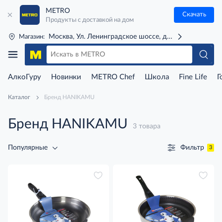
METRO
Скачать
Продукты с доставкой на дом
Москва, Ул. Ленинградское шоссе, д. 71Г (м. Речной 
Магазин:
АлкоГуру
Новинки
METRO Chef
Школа
Fine Life
Г
Каталог
Бренд HANIKAMU
Бренд HANIKAMU
3 товара
Фильтр
Популярные
3