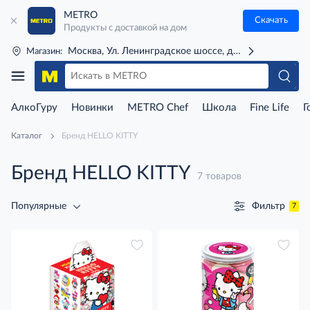
METRO
Скачать
Продукты с доставкой на дом
Москва, Ул. Ленинградское шоссе, д. 71Г (м. Речной 
Магазин:
АлкоГуру
Новинки
METRO Chef
Школа
Fine Life
Г
Каталог
Бренд HELLO KITTY
Бренд HELLO KITTY
7 товаров
Фильтр
Популярные
7