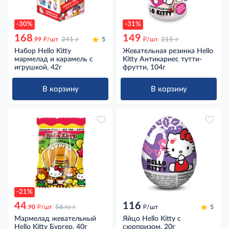
-30%
-31%
168
149
д
д
д
д
.99
/шт
241
5
/шт
215
Набор Hello Kitty
Жевательная резинка Hello
мармелад и карамель с
Kitty Антикариес тутти-
игрушкой, 42г
фрутти, 104г
В корзину
В корзину
-21%
44
116
д
д
д
.90
/шт
56
/шт
5
.90
Мармелад жевательный
Яйцо Hello Kitty с
Hello Kitty Бургер, 40г
сюрпризом, 20г