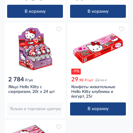
В корзину
В корзину
-9%
2 784
29
д
д
д
/уп
.90
/шт
32
.90
Яйцо Hello Kitty с
Конфеты жевательные
сюрпризом, 20г x 24 шт
Hello Kitty клубника и
йогурт, 25г
В корзину
Только в торговом центре