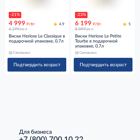
-21%
-23%
4 999
6 199
д
д
/бт
4.9
/бт
5
д
д
6 299
8 099
.01
.01
Виски Heriose Le Classique в
Виски Heriose Le Petite
подарочной упаковке, 0.7л
Tourbe в подарочной
упаковке, 0.7л
Самовывоз
Самовывоз
Подтвердить возраст
Подтвердить возраст
Для бизнеса
+7 (800) 700 10 22