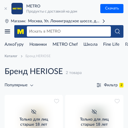
METRO
Скачать
Продукты с доставкой на дом
Москва, Ул. Ленинградское шоссе, д. 71Г (м. Речной 
Магазин:
АлкоГуру
Новинки
METRO Chef
Школа
Fine Life
Г
Каталог
Бренд HERIOSE
Бренд HERIOSE
2 товара
Фильтр
Популярные
2
Только для лиц
Только для лиц
старше 18 лет
старше 18 лет