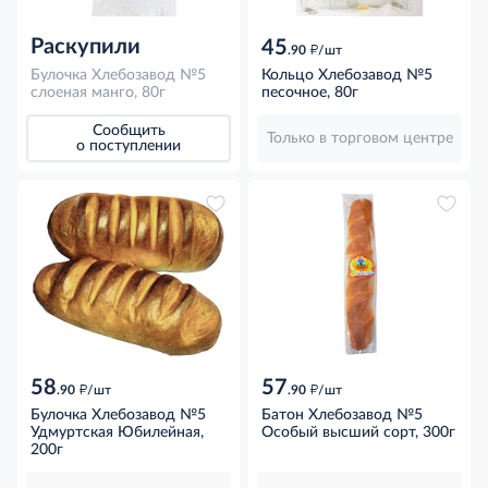
Раскупили
45
д
.90
/шт
Булочка Хлебозавод №5
Кольцо Хлебозавод №5
слоеная манго, 80г
песочное, 80г
Сообщить
Только в торговом центре
о поступлении
58
57
д
д
.90
/шт
.90
/шт
Булочка Хлебозавод №5
Батон Хлебозавод №5
Удмуртская Юбилейная,
Особый высший сорт, 300г
200г