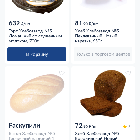
639
81
д
д
/шт
.90
/шт
Торт Хлебозавод №5
Хлеб Хлебозавод №5
Домашний со сгущенным
Пеклеванный Новый
молоком, 700г
нарезка, 650г
В корзину
Только в торговом центре
Раскупили
72
д
.90
/шт
5
Батон Хлебозавод №5
Хлеб Хлебозавод №5
Горчичный нарезной 1
Бородинский Новый