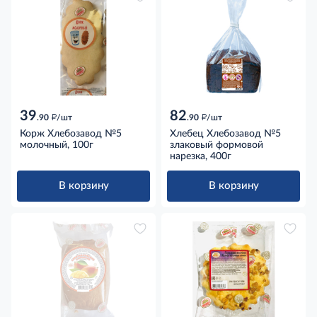
39
82
д
д
.90
/шт
.90
/шт
Корж Хлебозавод №5
Хлебец Хлебозавод №5
молочный, 100г
злаковый формовой
нарезка, 400г
В корзину
В корзину