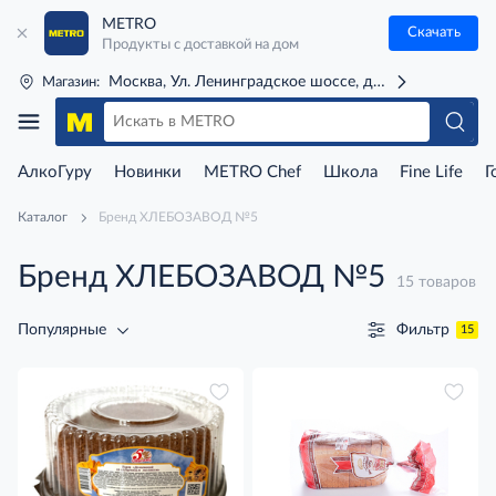
METRO
Скачать
Продукты с доставкой на дом
Москва, Ул. Ленинградское шоссе, д. 71Г (м. Речной 
Магазин:
АлкоГуру
Новинки
METRO Chef
Школа
Fine Life
Г
Каталог
Бренд ХЛЕБОЗАВОД №5
Бренд ХЛЕБОЗАВОД №5
15 товаров
Фильтр
Популярные
15