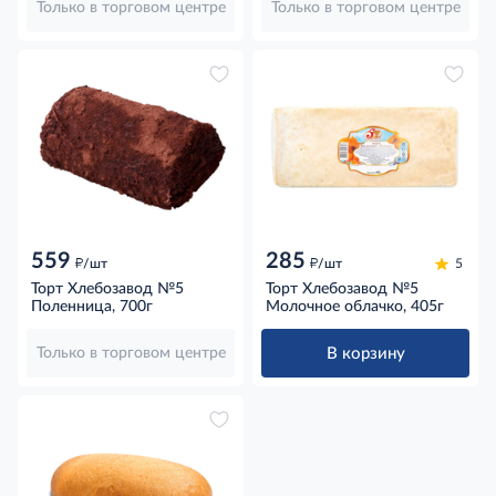
Только в торговом центре
Только в торговом центре
559
285
д
д
/шт
/шт
5
Торт Хлебозавод №5
Торт Хлебозавод №5
Поленница, 700г
Молочное облачко, 405г
В корзину
Только в торговом центре