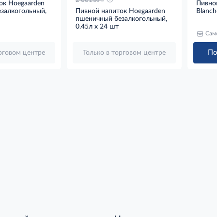
2 061
.60
ок Hoegaarden
Пивно
залкогольный,
Пивной напиток Hoegaarden
Blanch
пшеничный безалкогольный,
0.45л x 24 шт
Сам
По
орговом центре
Только в торговом центре