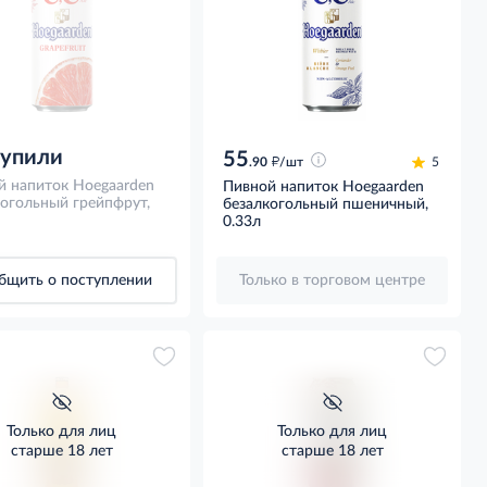
купили
55
д
.90
/шт
5
й напиток Hoegaarden
Пивной напиток Hoegaarden
огольный грейпфрут,
безалкогольный пшеничный,
0.33л
бщить о поступлении
Только в торговом центре
Только для лиц
Только для лиц
старше 18 лет
старше 18 лет