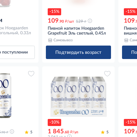
-15%
-15%
и
109
109
д
д
.90
/шт
129
.
ок Hoegaarden
Пивной напиток Hoegaarden
Пивно
огольный, 0.33л
Grapefruit Эль светлый, 0.45л
вишня 
Самовывоз
Сам
Подтвердить возраст
По
 поступлении
-10%
-15%
1 845
109
д
д
5
5
.60
/уп
5
.
.90
д