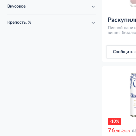
Вкусовое
Раскупил
Крепость, %
Пивной напит
вишня безалк
Сообщить о
-10%
76
д
.90
/шт
8