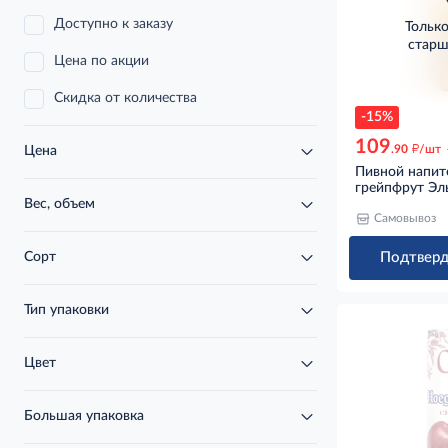
Доступно к заказу
Тольк
старш
Цена по акции
Скидка от количества
-15%
109
д
.90
/шт
Цена
Пивной напит
грейпфрут Эль
Вес, объем
Самовывоз
Сорт
Подтверд
Тип упаковки
Цвет
Большая упаковка