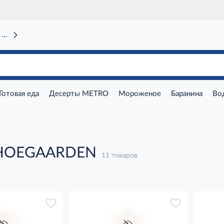
 вокзал)
Готовая еда
Десерты METRO
Мороженое
Баранина
Во
 HOEGAARDEN
11 товаров