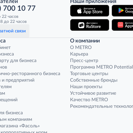
пателей
Наши приложения
) 700 10 77
о 22 часов
8 до 22 часов
атной связи
са
О компании
бинет
O METRO
бизнеса
Карьера
арту для бизнеса
Пресс-центр
нов
Программа METRO Potential
ично-ресторанного бизнеса
Торговые центры
 и предприятий
Собственные бренды
телям
Наши проекты
ам
Устойчивое развитие
мещений
Качество METRO
Рекомендательные техноло
ля бизнеса
ным компаниям
агазина «Фасоль»
 корпоративных норм