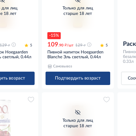
о для лиц
Только для лиц
е 18 лет
старше 18 лет
-15%
Рас
109
д
д
д
129
5
.90
/шт
129
5
Пивно
ок Hoegaarden
Пивной напиток Hoegaarden
безалк
 светлый, 0.44л
Blanche Эль светлый, 0.44л
0.33л
Самовывоз
ить возраст
Подтвердить возраст
Соо
Только для лиц
старше 18 лет