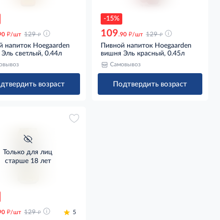
-15%
109
д
д
д
д
90
/шт
129
.90
/шт
129
й напиток Hoegaarden
Пивной напиток Hoegaarden
Эль светлый, 0.44л
вишня Эль красный, 0.45л
овывоз
Самовывоз
дтвердить возраст
Подтвердить возраст
Только для лиц
старше 18 лет
д
д
90
/шт
129
5