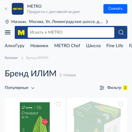
METRO
Скачать
Продукты с доставкой на дом
Москва, Ул. Ленинградское шоссе, д. 71Г (м. Речной 
Магазин:
АлкоГуру
Новинки
METRO Chef
Школа
Fine Life
Г
Каталог
Бренд ИЛИМ
Бренд ИЛИМ
2 товара
Фильтр
Популярные
2