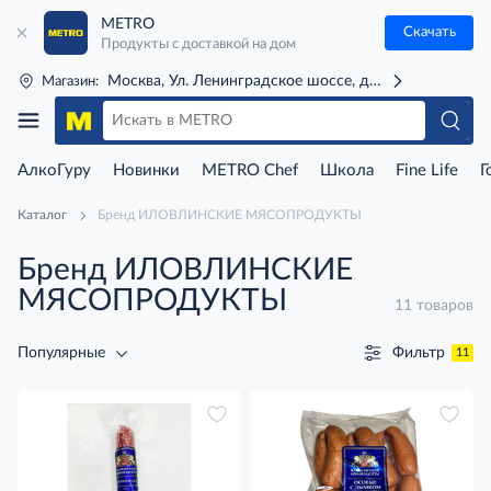
METRO
Скачать
Продукты с доставкой на дом
Москва, Ул. Ленинградское шоссе, д. 71Г (м. Речной 
Магазин:
АлкоГуру
Новинки
METRO Chef
Школа
Fine Life
Г
Каталог
Бренд ИЛОВЛИНСКИЕ МЯСОПРОДУКТЫ
Бренд ИЛОВЛИНСКИЕ
МЯСОПРОДУКТЫ
11 товаров
Фильтр
Популярные
11