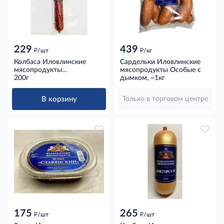
229
439
д
д
/шт
/кг
Колбаса Иловлинские
Сардельки Иловлинские
мясопродукты
мясопродукты Особые с
Брауншвейгская
200г
дымком, ~1кг
сырокопченая, 200г
В корзину
Только в торговом центре
175
265
д
д
/шт
/шт