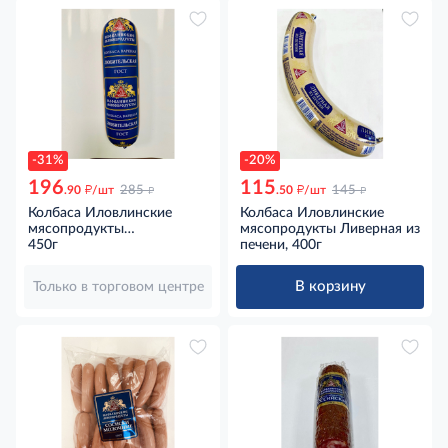
-31%
-20%
196
115
д
д
д
д
.90
/шт
285
.50
/шт
145
Колбаса Иловлинские
Колбаса Иловлинские
мясопродукты
мясопродукты Ливерная из
Любительская вареная,
450г
печени, 400г
450г
В корзину
Только в торговом центре