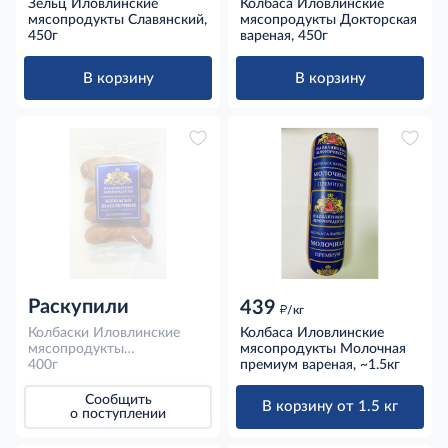
Зельц Иловлинские
Колбаса Иловлинские
мясопродукты Славянский,
мясопродукты Докторская
450г
вареная, 450г
В корзину
В корзину
Раскупили
439
д
/кг
Колбаски Иловлинские
Колбаса Иловлинские
мясопродукты
мясопродукты Молочная
Шашлычные
400г
премиум вареная, ~1.5кг
полукопченые, 400г
Сообщить
В корзину от 1.5 кг
о поступлении