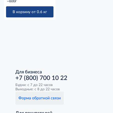
краковски полукопченая,
~600г
~600г
В корзину от 0.6 кг
Для бизнеса
+7 (800) 700 10 22
Будни: с 7 до 22 часов
Выходные: с 8 до 22 часов
Форма обратной связи