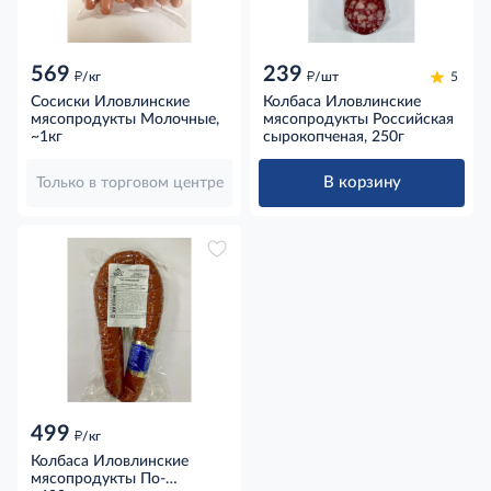
569
239
д
д
/кг
/шт
5
Сосиски Иловлинские
Колбаса Иловлинские
мясопродукты Молочные,
мясопродукты Российская
~1кг
сырокопченая, 250г
В корзину
Только в торговом центре
499
д
/кг
Колбаса Иловлинские
мясопродукты По-