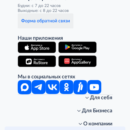
Будни: с 7 до 22 часов
Выходные: с 8 до 22 часов
Форма обратной связи
Наши приложения
Мы в социальных сетях
Для себя
Интернет-магазин
Стань клиентом METRO
Для Бизнеса
Акции, скидки, распродажи
Личный кабинет
Доставка клиентам
Заказ для бизнеса
О компании
Условия доставки