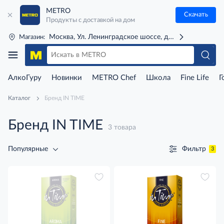
METRO
Скачать
Продукты с доставкой на дом
Москва, Ул. Ленинградское шоссе, д. 71Г (м. Речной 
Магазин:
АлкоГуру
Новинки
METRO Chef
Школа
Fine Life
Г
Каталог
Бренд IN TIME
Бренд IN TIME
3 товара
Фильтр
Популярные
3