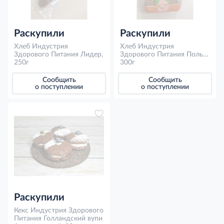
Раскупили
Раскупили
Хлеб Индустрия
Хлеб Индустрия
Здорового Питания Лидер,
Здорового Питания Польза
250г
Финский зерновой хлеб,
300г
300г
Сообщить
Сообщить
о поступлении
о поступлении
Раскупили
Кекс Индустрия Здорового
Питания Голландский вупи