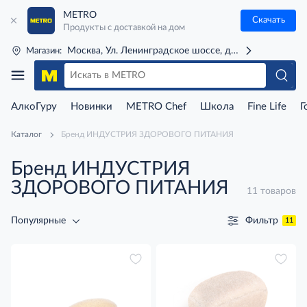
METRO
Скачать
Продукты с доставкой на дом
Москва, Ул. Ленинградское шоссе, д. 71Г (м. Речной 
Магазин:
АлкоГуру
Новинки
METRO Chef
Школа
Fine Life
Г
Каталог
Бренд ИНДУСТРИЯ ЗДОРОВОГО ПИТАНИЯ
Бренд ИНДУСТРИЯ
ЗДОРОВОГО ПИТАНИЯ
11 товаров
Фильтр
Популярные
11