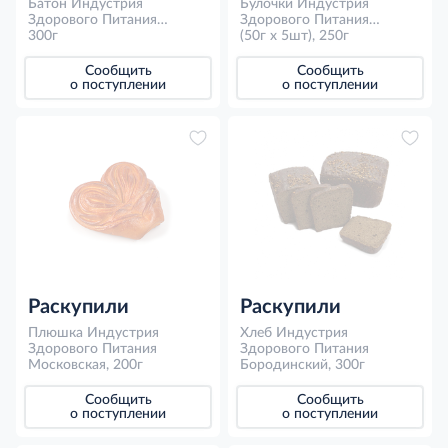
Батон Индустрия
Булочки Индустрия
Здорового Питания
Здорового Питания
Столичный высший сорт,
300г
Булочная мелочь 1 сорт
(50г x 5шт), 250г
300г
(50г x 5шт), 250г
Сообщить
Сообщить
о поступлении
о поступлении
Раскупили
Раскупили
Плюшка Индустрия
Хлеб Индустрия
Здорового Питания
Здорового Питания
Московская, 200г
Бородинский, 300г
Сообщить
Сообщить
о поступлении
о поступлении