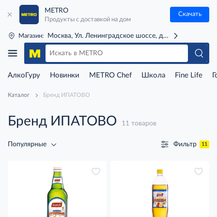
METRO
Скачать
Продукты с доставкой на дом
Москва, Ул. Ленинградское шоссе, д. 71Г (м. Речной 
Магазин:
АлкоГуру
Новинки
METRO Chef
Школа
Fine Life
Г
Каталог
Бренд ИПАТОВО
Бренд ИПАТОВО
11 товаров
Фильтр
Популярные
11