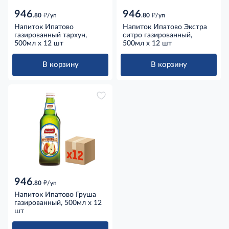
946
946
д
д
.80
/уп
.80
/уп
Напиток Ипатово
Напиток Ипатово Экстра
газированный тархун,
ситро газированный,
500мл x 12 шт
500мл x 12 шт
В корзину
В корзину
946
д
.80
/уп
Напиток Ипатово Груша
газированный, 500мл x 12
шт