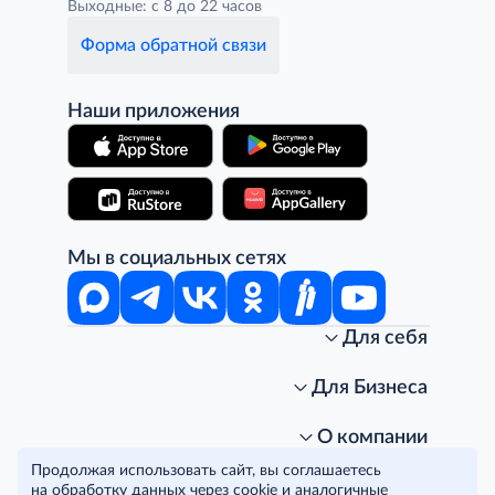
Выходные: с 8 до 22 часов
Форма обратной связи
Наши приложения
Мы в социальных сетях
Для себя
Интернет-магазин
Стань клиентом METRO
Для Бизнеса
Акции, скидки, распродажи
Личный кабинет
Доставка клиентам
Заказ для бизнеса
О компании
Условия доставки
Получить карту для бизнеса
O METRO
Продолжая использовать сайт, вы соглашаетесь
Подарочные карты. Активация и баланс
Для магазинов
Карьера
Условия и соглашения
на обработку данных через cookie и аналогичные