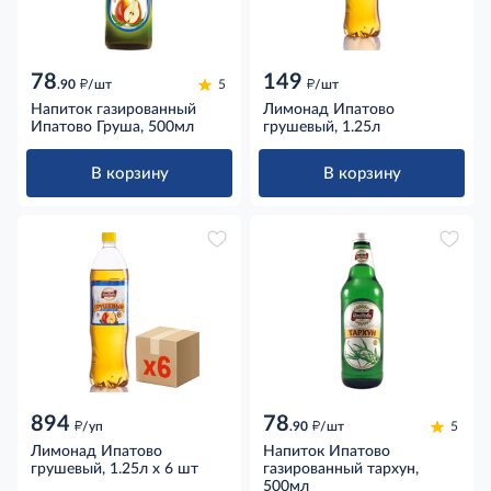
78
149
д
д
.90
/шт
5
/шт
Напиток газированный
Лимонад Ипатово
Ипатово Груша, 500мл
грушевый, 1.25л
В корзину
В корзину
894
78
д
д
/уп
.90
/шт
5
Лимонад Ипатово
Напиток Ипатово
грушевый, 1.25л x 6 шт
газированный тархун,
500мл