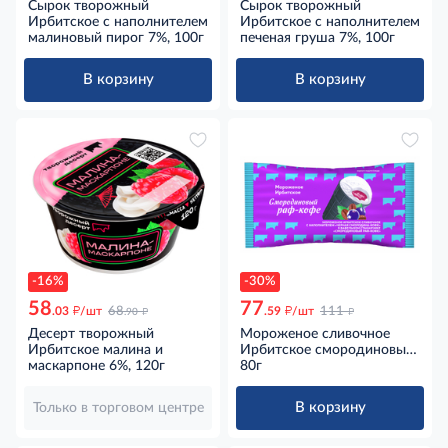
Сырок творожный
Сырок творожный
Ирбитское с наполнителем
Ирбитское с наполнителем
малиновый пирог 7%, 100г
печеная груша 7%, 100г
В корзину
В корзину
-16%
-30%
58
77
д
д
д
д
.03
/шт
68
.59
/шт
111
.90
Десерт творожный
Мороженое сливочное
Ирбитское малина и
Ирбитское смородиновый
маскарпоне 6%, 120г
раф-кофе в вафельном
80г
стаканчике, 80г
В корзину
Только в торговом центре