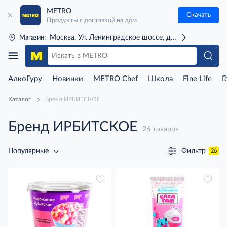
METRO
Скачать
Продукты с доставкой на дом
Москва, Ул. Ленинградское шоссе, д. 71Г (м. Речной 
Магазин:
АлкоГуру
Новинки
METRO Chef
Школа
Fine Life
Г
Каталог
Бренд ИРБИТСКОЕ
Бренд ИРБИТСКОЕ
26 товаров
Фильтр
Популярные
26