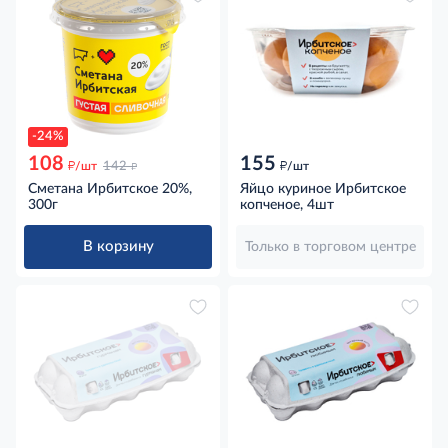
-24%
108
155
д
д
д
/шт
142
/шт
Сметана Ирбитское 20%,
Яйцо куриное Ирбитское
300г
копченое, 4шт
В корзину
Только в торговом центре