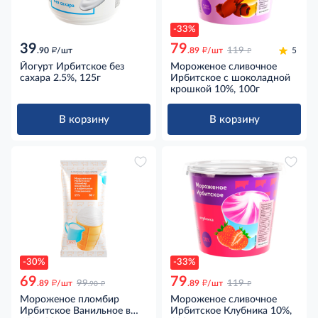
-33%
39
79
д
д
д
.90
/шт
.89
/шт
119
5
Йогурт Ирбитское без
Мороженое сливочное
сахара 2.5%, 125г
Ирбитское с шоколадной
крошкой 10%, 100г
В корзину
В корзину
-30%
-33%
69
79
д
д
д
д
.89
/шт
99
.89
/шт
119
.90
Мороженое пломбир
Мороженое сливочное
Ирбитское Ванильное в
Ирбитское Клубника 10%,