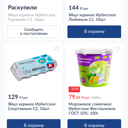
Раскупили
144
д
/шт
Яйцо куриное Ирбитское
Яйцо куриное Ирбитское
Гурманам С1, 10шт
Любимым С1, 10шт
Сообщить
В корзину
о поступлении
-33%
129
79
д
д
д
/шт
.89
/шт
119
Яйцо куриное Ирбитское
Мороженое сливочное
Спортивным С2, 10шт
Ирбитское Фисташковое
ГОСТ 10%, 100г
В корзину
В корзину