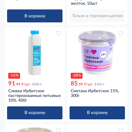
желток, 10шт
В корзину
Только в торговом центре
-15%
-28%
91
85
д
д
д
д
.99
/шт
108
.59
/шт
119
Сливки Ирбитское
Сметана Ирбитское 15%,
пастеризованные питьевые
300г
10%, 400г
В корзину
В корзину