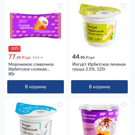
-30%
77
44
д
д
д
.59
/шт
111
.90
/шт
Мороженое сливочное
Йогурт Ирбитское печеная
Ирбитское соленая
груша 2.5%, 125г
карамель в вафельном
80г
стаканчике, 80г
В корзину
В корзину