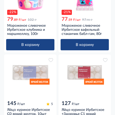
-22%
-21%
79
77
д
д
д
д
.89
/шт
102
.59
/шт
97
.90
Мороженое сливочное
Мороженое сливочное
Ирбитское клубника и
Ирбитское вафельный
маршмеллоу, 100г
стаканчик бабл-гам, 80г
В корзину
В корзину
145
127
д
д
/шт
5
/шт
Яйцо куриное Ирбитское
Яйцо куриное Ирбитское
С0 яркий желток, 10шт
+Здоровье С1 яркий