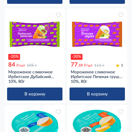
-20%
-30%
84
77
д
д
д
д
/шт
105
.59
/шт
111
5
Мороженое сливочное
Мороженое сливочное
Ирбитское Дубайский
Ирбитское Печеная груша
шоколад в вафельном
10%, 80г
в вафельном стаканчике
10%, 80г
стаканчике ГОСТ 10%, 80г
ГОСТ 10%, 80г
В корзину
В корзину