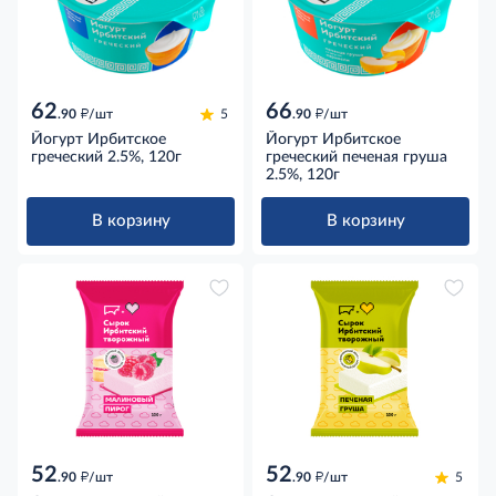
62
66
д
д
.90
/шт
5
.90
/шт
Йогурт Ирбитское
Йогурт Ирбитское
греческий 2.5%, 120г
греческий печеная груша
2.5%, 120г
В корзину
В корзину
52
52
д
д
.90
/шт
.90
/шт
5