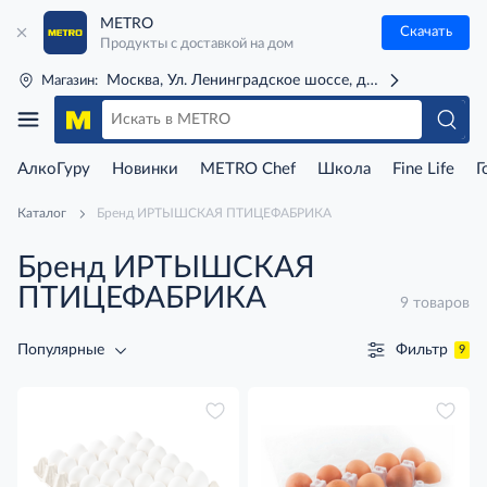
METRO
Скачать
Продукты с доставкой на дом
Москва, Ул. Ленинградское шоссе, д. 71Г (м. Речной 
Магазин:
АлкоГуру
Новинки
METRO Chef
Школа
Fine Life
Г
Каталог
Бренд ИРТЫШСКАЯ ПТИЦЕФАБРИКА
Бренд ИРТЫШСКАЯ
ПТИЦЕФАБРИКА
9 товаров
Фильтр
Популярные
9