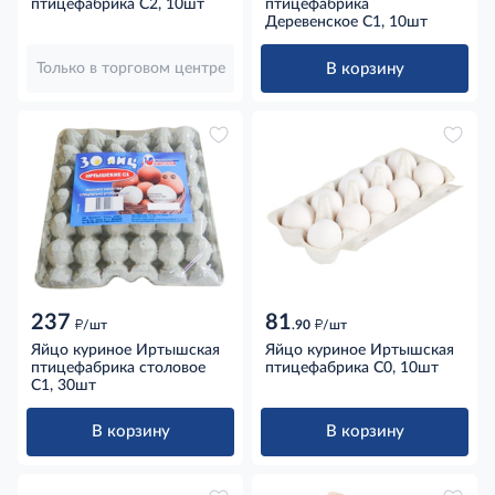
птицефабрика С2, 10шт
птицефабрика
Деревенское С1, 10шт
В корзину
Только в торговом центре
237
81
д
д
/шт
.90
/шт
Яйцо куриное Иртышская
Яйцо куриное Иртышская
птицефабрика столовое
птицефабрика С0, 10шт
С1, 30шт
В корзину
В корзину