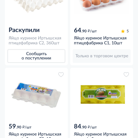
Раскупили
64
д
.90
/шт
5
Яйцо куриное Иртышская
Яйцо куриное Иртышская
птицефабрика С2, 360шт
птицефабрика С1, 10шт
Сообщить
Только в торговом центре
о поступлении
59
84
д
д
.90
/шт
.90
/шт
Яйцо куриное Иртышская
Яйцо куриное Иртышская