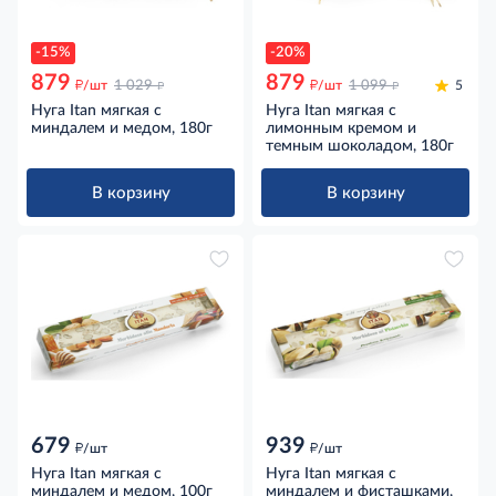
-15%
-20%
879
879
д
д
д
д
/шт
1 029
/шт
1 099
5
Нуга Itan мягкая с
Нуга Itan мягкая с
миндалем и медом, 180г
лимонным кремом и
темным шоколадом, 180г
В корзину
В корзину
679
939
д
д
/шт
/шт
Нуга Itan мягкая с
Нуга Itan мягкая с
миндалем и медом, 100г
миндалем и фисташками,