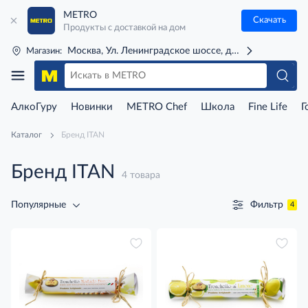
METRO
Скачать
Продукты с доставкой на дом
Москва, Ул. Ленинградское шоссе, д. 71Г (м. Речной 
Магазин:
АлкоГуру
Новинки
METRO Chef
Школа
Fine Life
Г
Каталог
Бренд ITAN
Бренд ITAN
4 товара
Фильтр
Популярные
4