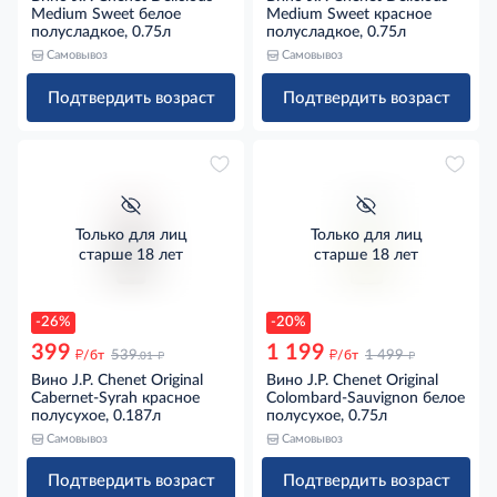
Medium Sweet белое
Medium Sweet красное
полусладкое, 0.75л
полусладкое, 0.75л
Самовывоз
Самовывоз
Подтвердить возраст
Подтвердить возраст
Только для лиц
Только для лиц
старше 18 лет
старше 18 лет
-26%
-20%
399
1 199
д
д
д
д
/бт
539
/бт
1 499
.01
Вино J.P. Chenet Original
Вино J.P. Chenet Original
Cabernet-Syrah красное
Colombard-Sauvignon белое
полусухое, 0.187л
полусухое, 0.75л
Самовывоз
Самовывоз
Подтвердить возраст
Подтвердить возраст