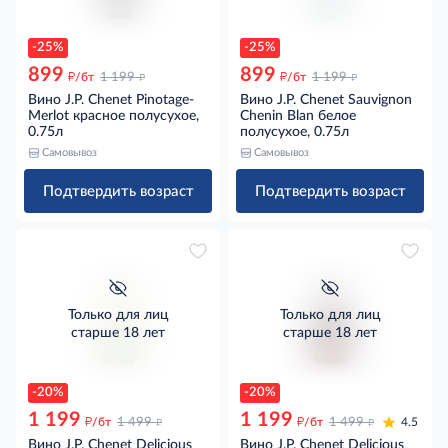
-25%
-25%
899
899
д
д
д
д
/бт
1 199
/бт
1 199
Вино J.P. Chenet Pinotage-
Вино J.P. Chenet Sauvignon
Merlot красное полусухое,
Chenin Blan белое
0.75л
полусухое, 0.75л
Самовывоз
Самовывоз
Подтвердить возраст
Подтвердить возраст
Только для лиц
Только для лиц
старше 18 лет
старше 18 лет
-20%
-20%
1 199
1 199
д
д
д
д
/бт
1 499
/бт
1 499
4.5
Вино J.P. Chenet Delicious
Вино J.P. Chenet Delicious