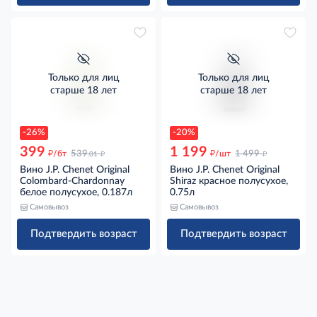
Только для лиц
Только для лиц
старше 18 лет
старше 18 лет
-26%
-20%
399
1 199
д
д
д
д
/бт
539
/шт
1 499
.01
Вино J.P. Chenet Original
Вино J.P. Chenet Original
Colombard-Chardonnay
Shiraz красное полусухое,
белое полусухое, 0.187л
0.75л
Самовывоз
Самовывоз
Подтвердить возраст
Подтвердить возраст