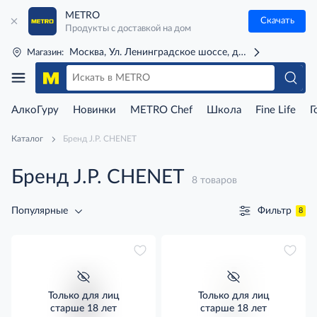
METRO
Скачать
Продукты с доставкой на дом
Москва, Ул. Ленинградское шоссе, д. 71Г (м. Речной 
Магазин:
АлкоГуру
Новинки
METRO Chef
Школа
Fine Life
Г
Каталог
Бренд J.P. CHENET
Бренд J.P. CHENET
8 товаров
Фильтр
Популярные
8
Только для лиц
Только для лиц
старше 18 лет
старше 18 лет