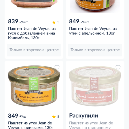
839
849
д
д
/шт
5
/шт
Паштет Jean de Veyrac из
Паштет Jean de Veyrac из
гуся с добавлением вина
утки с апельсином, 130г
Коломбэль, 130г
Только в торговом центре
Только в торговом центре
Раскупили
849
д
/шт
5
Паштет из утки Jean de
Паштет из утки Jean de
Veyrac с оливками, 130г
Veyrac по старинному