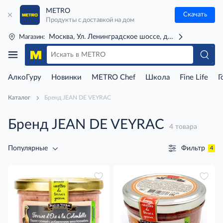
METRO
Скачать
Продукты с доставкой на дом
Москва, Ул. Ленинградское шоссе, д. 71Г (м. Речной 
Магазин:
АлкоГуру
Новинки
METRO Chef
Школа
Fine Life
Г
Каталог
Бренд JEAN DE VEYRAC
Бренд JEAN DE VEYRAC
4 товара
Фильтр
Популярные
4