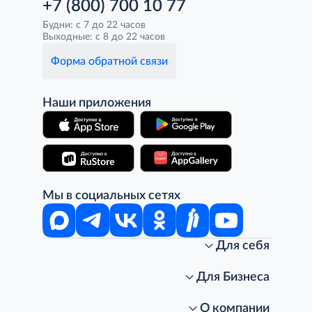
+7 (800) 700 10 77
Будни: с 7 до 22 часов
Выходные: с 8 до 22 часов
Форма обратной связи
Наши приложения
Мы в социальных сетях
Для себя
Интернет-магазин
Стань клиентом METRO
Для Бизнеса
Акции, скидки, распродажи
Личный кабинет
Доставка клиентам
Заказ для бизнеса
О компании