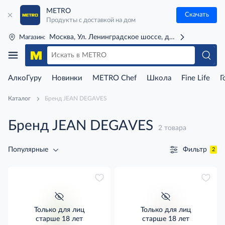
METRO
Скачать
Продукты с доставкой на дом
Москва, Ул. Ленинградское шоссе, д. 71Г (м. Речной 
Магазин:
АлкоГуру
Новинки
METRO Chef
Школа
Fine Life
Г
Каталог
Бренд JEAN DEGAVES
Бренд JEAN DEGAVES
2 товара
Фильтр
Популярные
2
Только для лиц
Только для лиц
старше 18 лет
старше 18 лет