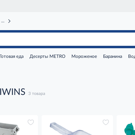
 вокзал)
Готовая еда
Десерты METRO
Мороженое
Баранина
Во
JIWINS
3 товара