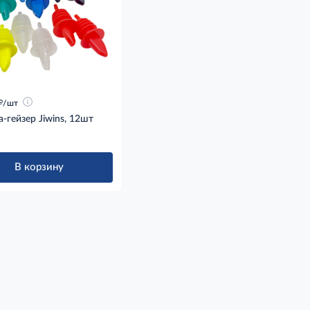
д
/шт
-гейзер Jiwins, 12шт
В корзину