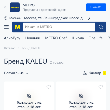
METRO
Скачать
Продукты с доставкой на дом
Москва, Ул. Ленинградское шоссе, д. 71Г (м. Речной 
Магазин:
АлкоГуру
Новинки
METRO Chef
Школа
Fine Life
Г
Каталог
Бренд KALEU
Бренд KALEU
2 товара
Фильтр
Популярные
2
Только для лиц
Только для лиц
старше 18 лет
старше 18 лет