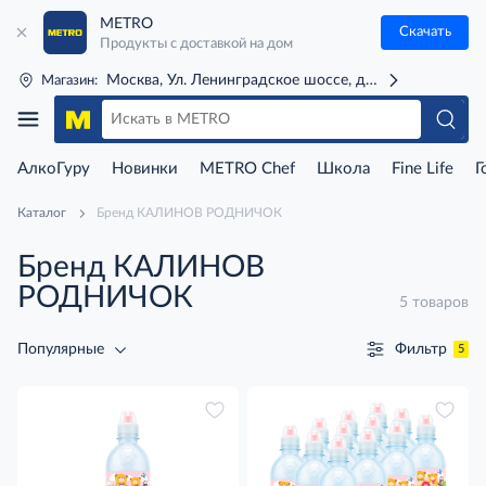
METRO
Скачать
Продукты с доставкой на дом
Москва, Ул. Ленинградское шоссе, д. 71Г (м. Речной 
Магазин:
АлкоГуру
Новинки
METRO Chef
Школа
Fine Life
Г
Каталог
Бренд КАЛИНОВ РОДНИЧОК
Бренд КАЛИНОВ
РОДНИЧОК
5 товаров
Фильтр
Популярные
5