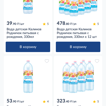
39
478
д
д
.90
/шт
5
.80
/уп
5
Вода детская Калинов
Вода детская Калинов
Родничок питьевая с
Родничок питьевая с
рождения, 330мл
рождения, 330мл x 12 шт
В корзину
В корзину
53
323
д
д
.90
/шт
4
.40
/уп
5