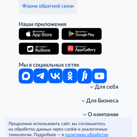
Форма обратной связи
Наши приложения
Мы в социальных сетях
Для себя
Интернет-магазин
Стань клиентом METRO
Для Бизнеса
Акции, скидки, распродажи
Личный кабинет
Доставка клиентам
Заказ для бизнеса
О компании
Условия доставки
Получить карту для бизнеса
O METRO
Продолжая использовать сайт, вы соглашаетесь
Подарочные карты. Активация и баланс
Для магазинов
Карьера
Условия и соглашения
на обработку данных через cookie и аналогичные
Скидка за подписку
Для гостинично-ресторанного бизнеса
Пресс-центр
Политика конфиденциальности
технологии. Подробнее — в
политиках обработки
© METRO Cash and Carry Russia, 2026