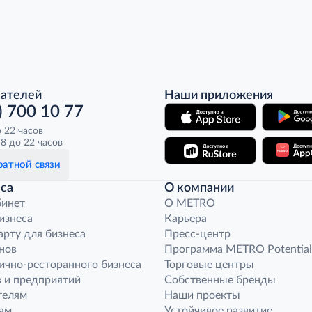
пателей
Наши приложения
) 700 10 77
о 22 часов
8 до 22 часов
атной связи
са
О компании
бинет
O METRO
бизнеса
Карьера
арту для бизнеса
Пресс-центр
нов
Программа METRO Potential
ично-ресторанного бизнеса
Торговые центры
 и предприятий
Собственные бренды
телям
Наши проекты
ам
Устойчивое развитие