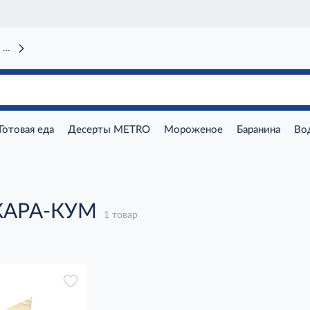
 вокзал)
Готовая еда
Десерты METRO
Мороженое
Баранина
Во
КАРА-КУМ
1 товар