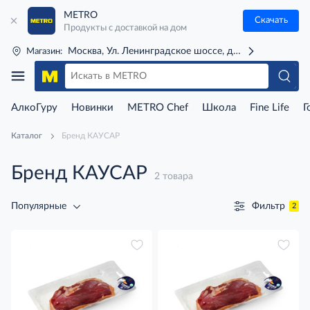
METRO
Скачать
Продукты с доставкой на дом
Москва, Ул. Ленинградское шоссе, д. 71Г (м. Речной 
Магазин:
АлкоГуру
Новинки
METRO Chef
Школа
Fine Life
Г
Каталог
Бренд КАУСАР
Бренд КАУСАР
2 товара
Фильтр
Популярные
2