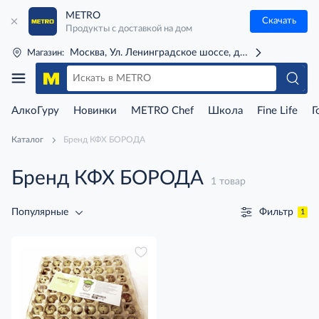
METRO
Скачать
Продукты с доставкой на дом
Москва, Ул. Ленинградское шоссе, д. 71Г (м. Речной 
Магазин:
АлкоГуру
Новинки
METRO Chef
Школа
Fine Life
Г
Каталог
Бренд КФХ БОРОДА
Бренд КФХ БОРОДА
1 товар
Фильтр
Популярные
1