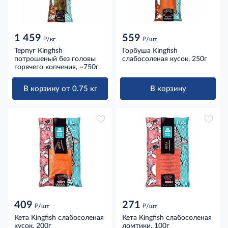
1 459
559
д
д
/кг
/шт
Терпуг Kingfish
Горбуша Kingfish
потрошеный без головы
слабосоленая кусок, 250г
горячего копчения, ~750г
В корзину от 0.75 кг
В корзину
409
271
д
д
/шт
/шт
Кета Kingfish слабосоленая
Кета Kingfish слабосоленая
кусок, 200г
ломтики, 100г