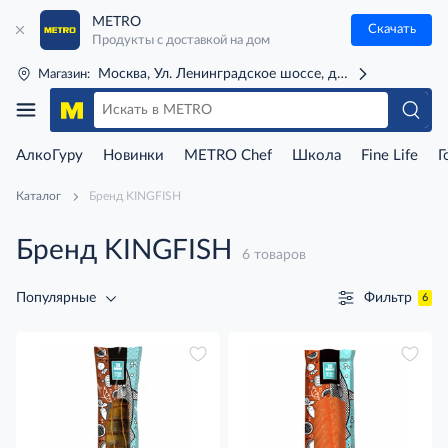
METRO
Скачать
Продукты с доставкой на дом
Москва, Ул. Ленинградское шоссе, д. 71Г (м. Речной 
Магазин:
АлкоГуру
Новинки
METRO Chef
Школа
Fine Life
Г
Каталог
Бренд KINGFISH
Бренд KINGFISH
6 товаров
Фильтр
Популярные
6