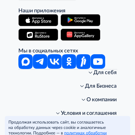
Наши приложения
Мы в социальных сетях
Для себя
Интернет-магазин
Стань клиентом METRO
Для Бизнеса
Акции, скидки, распродажи
Личный кабинет
Доставка клиентам
Заказ для бизнеса
О компании
Условия доставки
Получить карту для бизнеса
O METRO
Подарочные карты. Активация и баланс
Для магазинов
Карьера
Условия и соглашения
Скидка за подписку
Для гостинично-ресторанного бизнеса
Пресс-центр
Политика конфиденциальности
© METRO Cash and Carry Russia, 2026
Продолжая использовать сайт, вы соглашаетесь
Часто задаваемые вопросы
Для офисов и предприятий
Программа METRO Potentials
Правовая информация
на обработку данных через cookie и аналогичные
METRO AG
Рекламодателям
Торговые центры
Условия соглашения
технологии. Подробнее — в
политиках обработки
Читать полностью