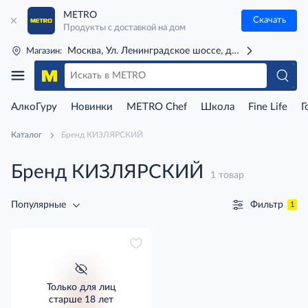
METRO
Скачать
Продукты с доставкой на дом
Москва, Ул. Ленинградское шоссе, д. 71Г (м. Речной 
Магазин:
АлкоГуру
Новинки
METRO Chef
Школа
Fine Life
Г
Каталог
Бренд КИЗЛЯРСКИЙ
Бренд КИЗЛЯРСКИЙ
1 товар
Фильтр
Популярные
1
Только для лиц
старше 18 лет