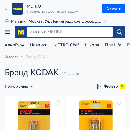
METRO
Скачать
Продукты с доставкой на дом
Москва, Ул. Ленинградское шоссе, д. 71Г (м. Речной 
Магазин:
АлкоГуру
Новинки
METRO Chef
Школа
Fine Life
Г
Каталог
Бренд KODAK
Бренд KODAK
10 товаров
Фильтр
Популярные
10