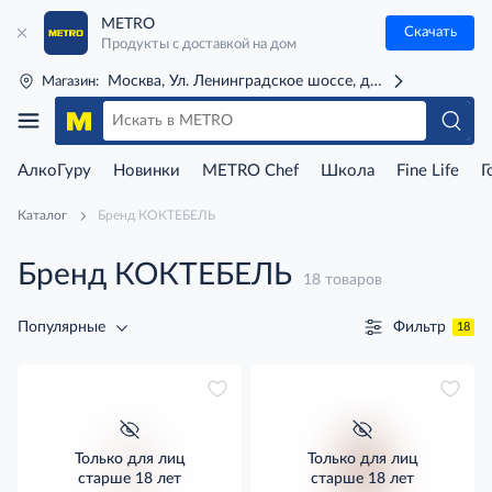
METRO
Скачать
Продукты с доставкой на дом
Москва, Ул. Ленинградское шоссе, д. 71Г (м. Речной 
Магазин:
АлкоГуру
Новинки
METRO Chef
Школа
Fine Life
Г
Каталог
Бренд КОКТЕБЕЛЬ
Бренд КОКТЕБЕЛЬ
18 товаров
Фильтр
Популярные
18
Только для лиц
Только для лиц
старше 18 лет
старше 18 лет