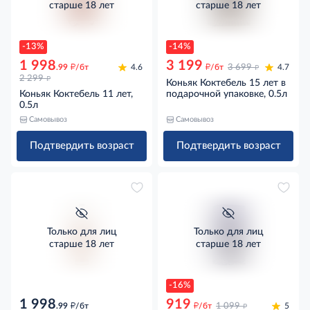
старше 18 лет
старше 18 лет
-13%
-14%
1 998
3 199
д
д
д
.99
/бт
4.6
/бт
3 699
4.7
д
2 299
Коньяк Коктебель 15 лет в
Коньяк Коктебель 11 лет,
подарочной упаковке, 0.5л
0.5л
Самовывоз
Самовывоз
Подтвердить возраст
Подтвердить возраст
Только для лиц
Только для лиц
старше 18 лет
старше 18 лет
-16%
1 998
919
д
д
д
.99
/бт
/бт
1 099
5