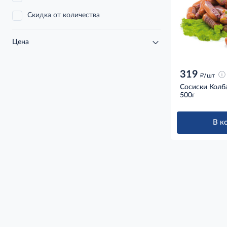
Скидка от количества
Цена
319
д
/шт
Сосиски Колб
500г
В к