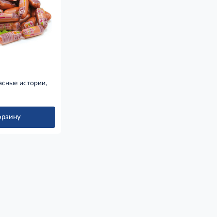
асные истории,
орзину