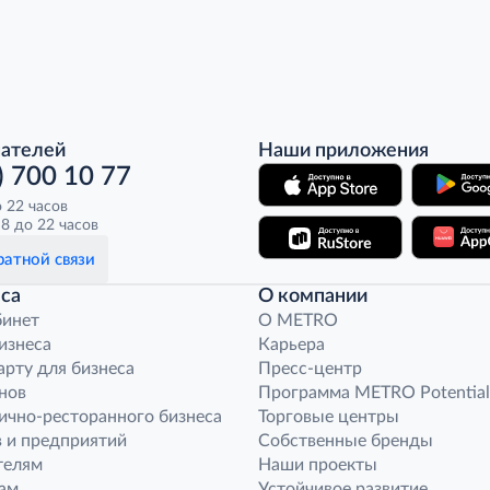
пателей
Наши приложения
) 700 10 77
о 22 часов
8 до 22 часов
атной связи
са
О компании
бинет
O METRO
бизнеса
Карьера
арту для бизнеса
Пресс-центр
нов
Программа METRO Potential
ично-ресторанного бизнеса
Торговые центры
 и предприятий
Собственные бренды
телям
Наши проекты
ам
Устойчивое развитие