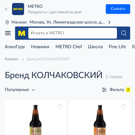
METRO
Скачать
Продукты с доставкой на дом
Москва, Ул. Ленинградское шоссе, д. 71Г (м. Речной 
Магазин:
АлкоГуру
Новинки
METRO Chef
Школа
Fine Life
Г
Каталог
Бренд КОЛЧАКОВСКИЙ
Бренд КОЛЧАКОВСКИЙ
2 товара
Фильтр
Популярные
2