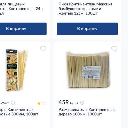
 для пищевых
Пики Континентпак Мексика
тов Континентпак 24 x
бамбуковые красные и
2л
желтые 12см, 100шт
В корзину
В корзину
459
д
д
/шт
5
/шт
ры Континентпак
Размешиватель Континентпак
ковые 300мм, 100шт
дерево 180мм, 1000шт