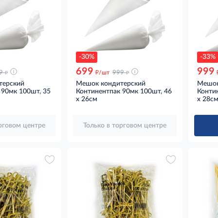
-30%
-33%
699
999
д
д
д
9
/шт
999
терский
Мешок кондитерский
Мешок
 90мк 100шт, 35
Континентпак 90мк 100шт, 46
Конти
x 26см
x 28с
орговом центре
Только в торговом центре