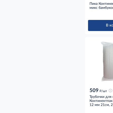
Пика Контине
микс бамбуко
В к
509
д
/шт
Трубочки для 
Континентпак
Бабл ти плас
12 мм 21см, 
21см, 250шт