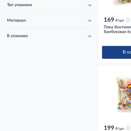
Тип упаковки
169
д
Материал
/шт
Пика Контине
бамбуковая 6
В упаковке
В к
199
д
/шт