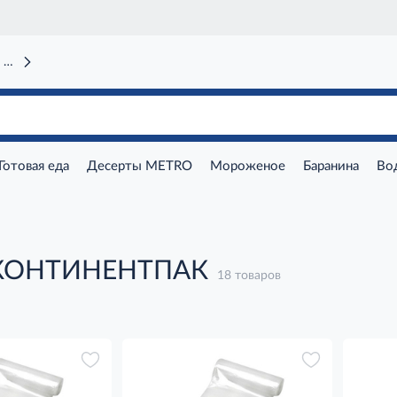
 вокзал)
Готовая еда
Десерты METRO
Мороженое
Баранина
Во
 КОНТИНЕНТПАК
18 товаров