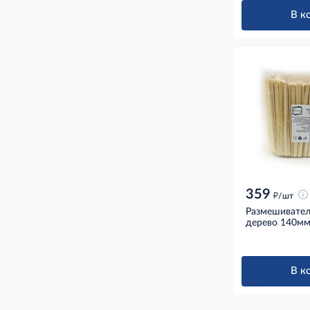
В к
359
д
/шт
Размешивател
дерево 140мм
В к