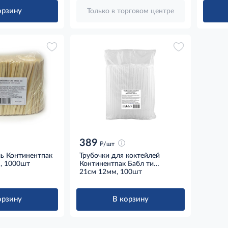
орзину
Только в торговом центре
389
д
/шт
ь Континентпак
Трубочки для коктейлей
, 1000шт
Континентпак Бабл ти
прозрачные пластиковые в
21см 12мм, 100шт
индивидуальной упаковке
21см 12мм, 100шт
орзину
В корзину