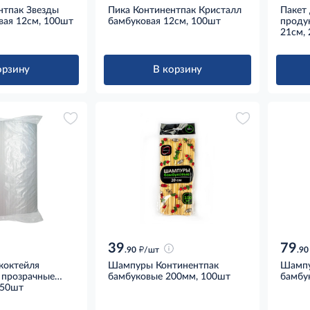
нтпак Звезды
Пика Континентпак Кристалл
Пакет
вая 12см, 100шт
бамбуковая 12см, 100шт
продук
21см, 
орзину
В корзину
39
79
д
.90
/шт
.90
коктейля
Шампуры Континентпак
Шампу
 прозрачные
бамбуковые 200мм, 100шт
бамбу
тиковые 12 мм
250шт