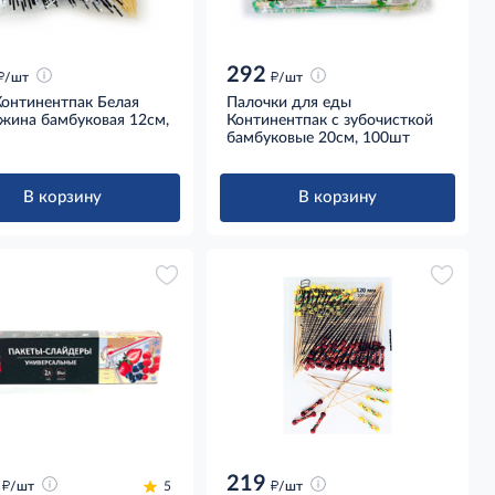
292
д
д
/шт
/шт
Континентпак Белая
Палочки для еды
жина бамбуковая 12см,
Континентпак с зубочисткой
бамбуковые 20см, 100шт
В корзину
В корзину
219
д
д
/шт
5
/шт