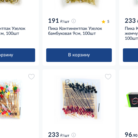
191
233
д
/шт
5
нтпак Узелок
Пика Континентпак Узелок
Пика 
см, 100шт
бамбуковая 9см, 100шт
жемчу
100шт
орзину
В корзину
233
96
д
/шт
.90