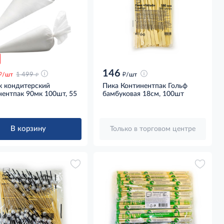
146
д
д
д
/шт
1 499
/шт
 кондитерский
Пика Континентпак Гольф
нентпак 90мк 100шт, 55
бамбуковая 18см, 100шт
м
В корзину
Только в торговом центре