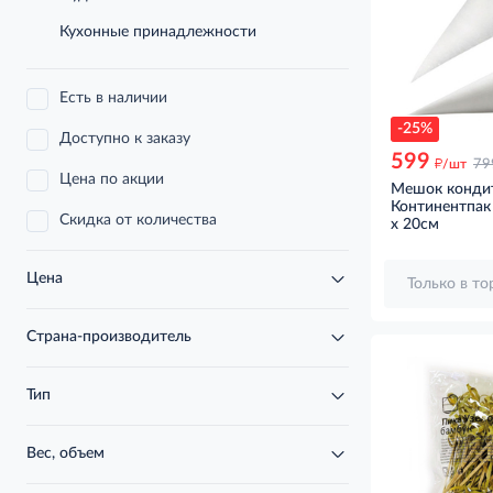
Кухонные принадлежности
Есть в наличии
-25%
Доступно к заказу
599
д
/шт
79
Цена по акции
Мешок конди
Континентпак
Скидка от количества
x 20см
Цена
Только в т
Страна-производитель
Тип
Вес, объем