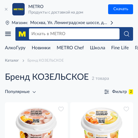
METRO
Скачать
Продукты с доставкой на дом
Москва, Ул. Ленинградское шоссе, д. 71Г (м. Речной 
Магазин:
АлкоГуру
Новинки
METRO Chef
Школа
Fine Life
Г
Каталог
Бренд КОЗЕЛЬСКОЕ
Бренд КОЗЕЛЬСКОЕ
2 товара
Фильтр
Популярные
2