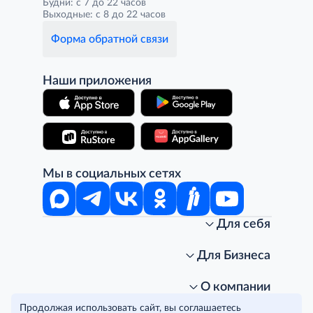
Будни: с 7 до 22 часов
Выходные: с 8 до 22 часов
Форма обратной связи
Наши приложения
Мы в социальных сетях
Для себя
Интернет-магазин
Стань клиентом METRO
Для Бизнеса
Акции, скидки, распродажи
Личный кабинет
Доставка клиентам
Заказ для бизнеса
О компании
Условия доставки
Получить карту для бизнеса
O METRO
Продолжая использовать сайт, вы соглашаетесь