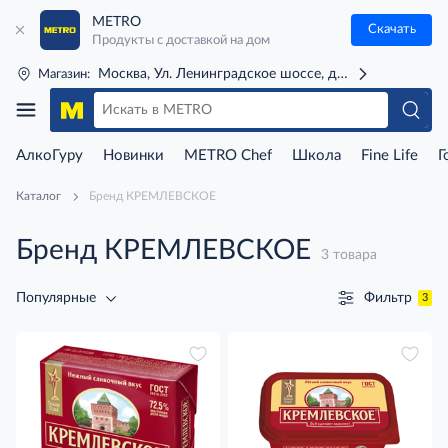
METRO
Скачать
Продукты с доставкой на дом
Москва, Ул. Ленинградское шоссе, д. 71Г (м. Речной 
Магазин:
АлкоГуру
Новинки
METRO Chef
Школа
Fine Life
Г
Каталог
Бренд КРЕМЛЕВСКОЕ
Бренд КРЕМЛЕВСКОЕ
3 товара
Фильтр
Популярные
3