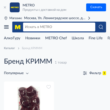
METRO
Скачать
Продукты с доставкой на дом
Москва, Ул. Ленинградское шоссе, д. 71Г (м. Речной 
Магазин:
АлкоГуру
Новинки
METRO Chef
Школа
Fine Life
Г
Каталог
Бренд КРИММ
Бренд КРИММ
1 товар
Фильтр
Популярные
1