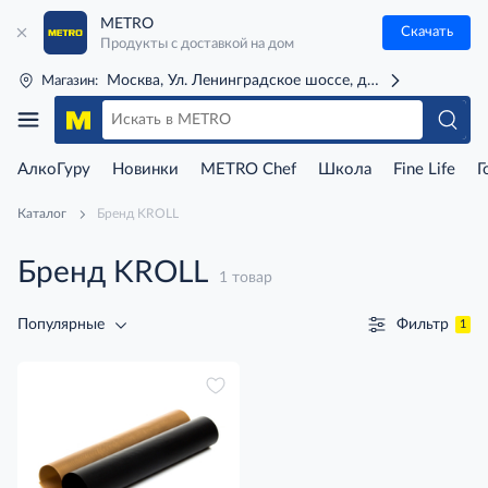
METRO
Скачать
Продукты с доставкой на дом
Москва, Ул. Ленинградское шоссе, д. 71Г (м. Речной 
Магазин:
АлкоГуру
Новинки
METRO Chef
Школа
Fine Life
Г
Каталог
Бренд KROLL
Бренд KROLL
1 товар
Фильтр
Популярные
1