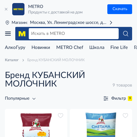
METRO
Скачать
Продукты с доставкой на дом
Москва, Ул. Ленинградское шоссе, д. 71Г (м. Речной 
Магазин:
АлкоГуру
Новинки
METRO Chef
Школа
Fine Life
Г
Каталог
Бренд КУБАНСКИЙ МОЛОЧНИК
Бренд КУБАНСКИЙ
МОЛОЧНИК
9 товаров
Фильтр
Популярные
9