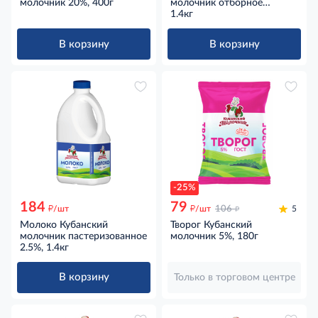
молочник 20%, 400г
молочник отборное
пастеризованное 3.4-6%,
1.4кг
1.4кг
В корзину
В корзину
-25%
184
79
д
д
д
/шт
/шт
106
5
Молоко Кубанский
Творог Кубанский
молочник пастеризованное
молочник 5%, 180г
2.5%, 1.4кг
В корзину
Только в торговом центре