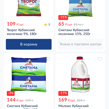
-21%
109
65
д
д
д
/шт
5
/шт
81
.90
Творог Кубанский
Сметана Кубанский
молочник 9%, 180г
молочник 15%, 250г
В корзину
Только в торговом центре
-3%
-17%
144
169
д
д
д
д
/шт
149
/шт
204
Сметана Кубанский
Молоко Кубанский