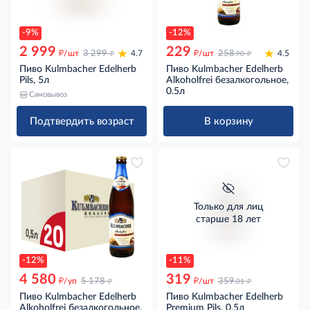
-9%
-12%
2 999
229
д
д
д
д
/шт
3 299
4.7
/шт
258
4.5
.90
Пиво Kulmbacher Edelherb
Пиво Kulmbacher Edelherb
Pils, 5л
Alkoholfrei безалкогольное,
0.5л
Самовывоз
Подтвердить возраст
В корзину
Только для лиц
старше 18 лет
-12%
-11%
4 580
319
д
д
д
д
/уп
5 178
/шт
359
.01
Пиво Kulmbacher Edelherb
Пиво Kulmbacher Edelherb
Alkoholfrei безалкогольное,
Premium Pils, 0.5л