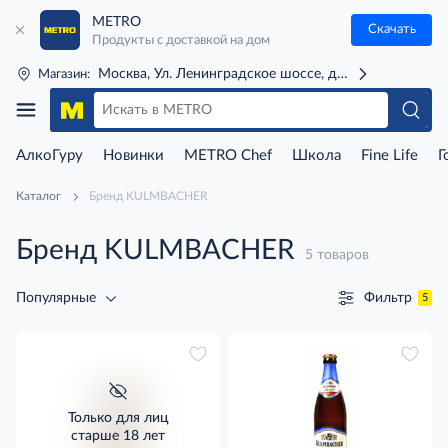
METRO
Скачать
Продукты с доставкой на дом
Москва, Ул. Ленинградское шоссе, д. 71Г (м. Речной 
Магазин:
АлкоГуру
Новинки
METRO Chef
Школа
Fine Life
Г
Каталог
Бренд KULMBACHER
Бренд KULMBACHER
5 товаров
Фильтр
Популярные
5
Только для лиц
старше 18 лет