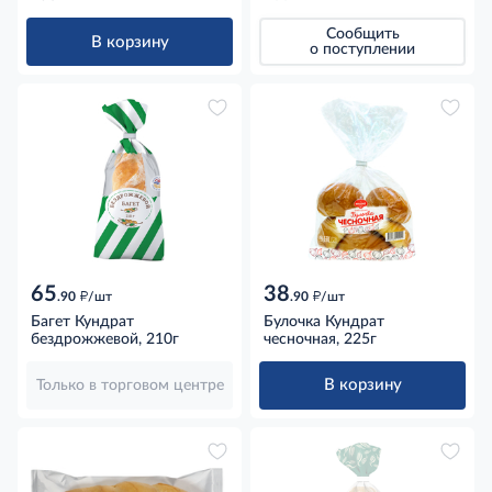
Сообщить
В корзину
о поступлении
65
38
д
д
.90
/шт
.90
/шт
Багет Кундрат
Булочка Кундрат
бездрожжевой, 210г
чесночная, 225г
В корзину
Только в торговом центре