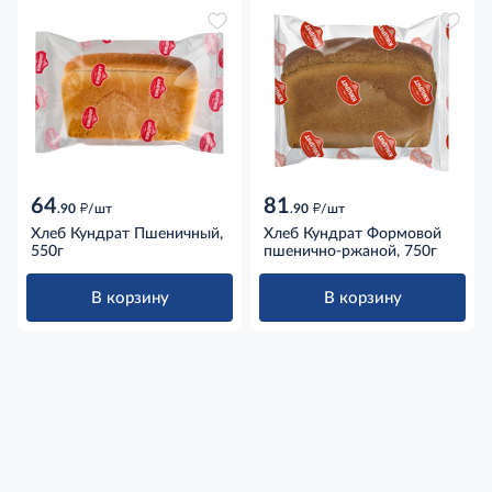
64
81
д
д
.90
/шт
.90
/шт
Хлеб Кундрат Пшеничный,
Хлеб Кундрат Формовой
550г
пшенично-ржаной, 750г
В корзину
В корзину