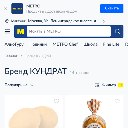
METRO
Скачать
Продукты с доставкой на дом
Москва, Ул. Ленинградское шоссе, д. 71Г (м. Речной 
Магазин:
АлкоГуру
Новинки
METRO Chef
Школа
Fine Life
Г
Каталог
Бренд КУНДРАТ
Бренд КУНДРАТ
14 товаров
Фильтр
Популярные
14