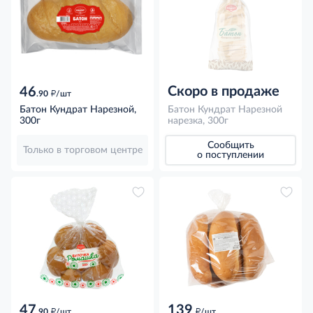
Скоро в продаже
46
д
.90
/шт
Батон Кундрат Нарезной,
Батон Кундрат Нарезной
300г
нарезка, 300г
Сообщить
Только в торговом центре
о поступлении
47
139
д
д
.90
/шт
/шт