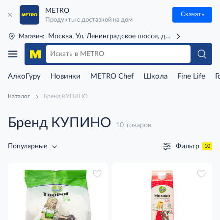
METRO
Скачать
Продукты с доставкой на дом
Москва, Ул. Ленинградское шоссе, д. 71Г (м. Речной 
Магазин:
АлкоГуру
Новинки
METRO Chef
Школа
Fine Life
Г
Каталог
Бренд КУПИНО
Бренд КУПИНО
10 товаров
Фильтр
Популярные
10