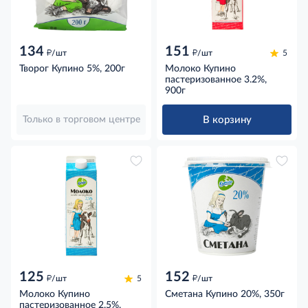
134
151
д
д
/шт
/шт
5
Творог Купино 5%, 200г
Молоко Купино
пастеризованное 3.2%,
900г
В корзину
Только в торговом центре
125
152
д
д
/шт
5
/шт
Молоко Купино
Сметана Купино 20%, 350г
пастеризованное 2.5%,