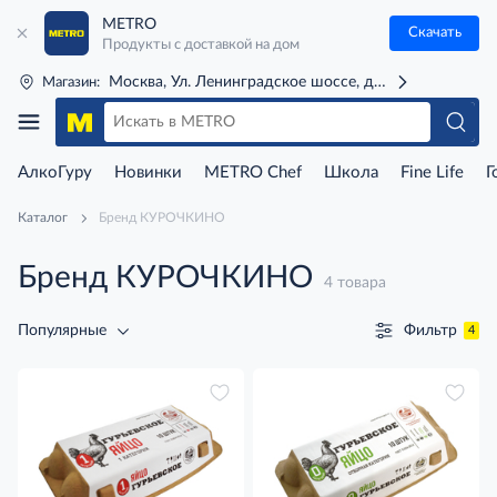
METRO
Скачать
Продукты с доставкой на дом
Москва, Ул. Ленинградское шоссе, д. 71Г (м. Речной 
Магазин:
АлкоГуру
Новинки
METRO Chef
Школа
Fine Life
Г
Каталог
Бренд КУРОЧКИНО
Бренд КУРОЧКИНО
4 товара
Фильтр
Популярные
4