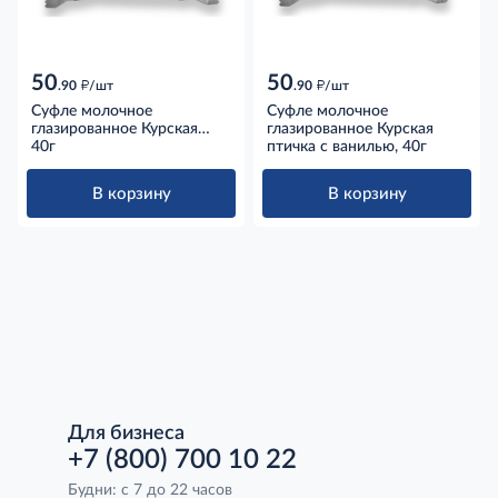
50
50
д
д
.90
/шт
.90
/шт
Суфле молочное
Суфле молочное
глазированное Курская
глазированное Курская
птичка с вареным
40г
птичка с ванилью, 40г
сгущенным молоком, 40г
В корзину
В корзину
Для бизнеса
+7 (800) 700 10 22
Будни: с 7 до 22 часов