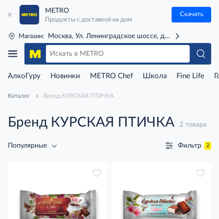
METRO
Скачать
Продукты с доставкой на дом
Москва, Ул. Ленинградское шоссе, д. 71Г (м. Речной 
Магазин:
АлкоГуру
Новинки
METRO Chef
Школа
Fine Life
Г
Каталог
Бренд КУРСКАЯ ПТИЧКА
Бренд КУРСКАЯ ПТИЧКА
2 товара
Фильтр
Популярные
2