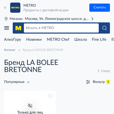
METRO
Скачать
Продукты с доставкой на дом
Москва, Ул. Ленинградское шоссе, д. 71Г (м. Речной 
Магазин:
АлкоГуру
Новинки
METRO Chef
Школа
Fine Life
Г
Каталог
Бренд LA BOLEE BRETONNE
Бренд LA BOLEE
BRETONNE
1 товар
Фильтр
Популярные
1
Только для лиц